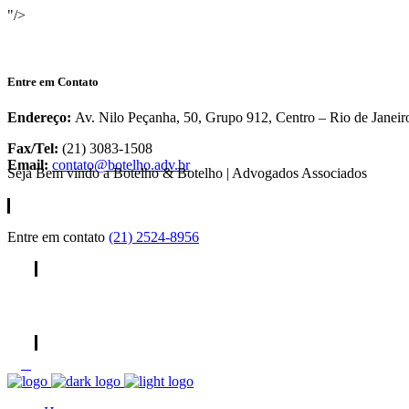
"/>
Entre em Contato
Endereço:
Av. Nilo Peçanha, 50, Grupo 912, Centro – Rio de Janeir
Fax/Tel:
(21) 3083-1508
Email:
contato@botelho.adv.br
Seja Bem vindo a Botelho & Botelho | Advogados Associados
Entre em contato
(21) 2524-8956