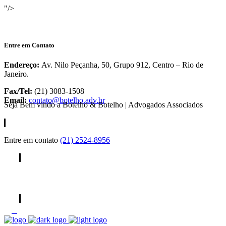
"/>
Entre em Contato
Endereço:
Av. Nilo Peçanha, 50, Grupo 912, Centro – Rio de
Janeiro.
Fax/Tel:
(21) 3083-1508
Email:
contato@botelho.adv.br
Seja Bem vindo a Botelho & Botelho | Advogados Associados
Entre em contato
(21) 2524-8956