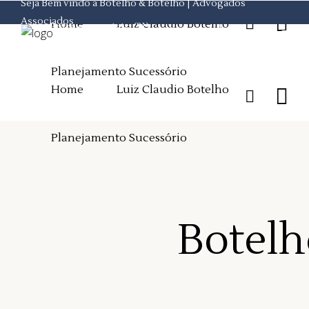
Seja Bem vindo a Botelho & Botelho | Advogados
"/>
Associados
Home
Luiz Claudio Botelho
Entre em contato
(21)
2524-8956
Planejamento Sucessório
Home
Luiz Claudio Botelho
Planejamento Sucessório
Botelh