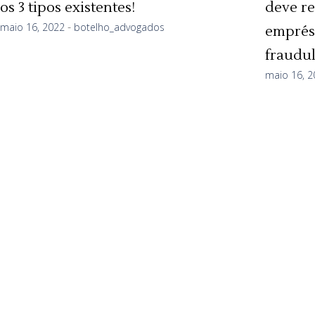
os 3 tipos existentes!
deve re
maio 16, 2022
botelho_advogados
emprés
fraudu
maio 16, 2