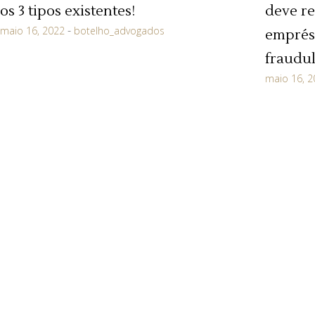
os 3 tipos existentes!
deve re
maio 16, 2022
botelho_advogados
emprés
fraudu
maio 16, 2