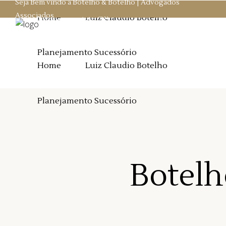
Seja Bem vindo a Botelho & Botelho | Advogados
"/>
Associados
Home
Luiz Claudio Botelho
Entre em contato
(21)
2524-8956
Planejamento Sucessório
Home
Luiz Claudio Botelho
Planejamento Sucessório
Botelh