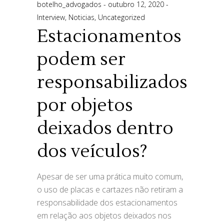
botelho_advogados
outubro 12, 2020
Interview
,
Noticias
,
Uncategorized
Estacionamentos
podem ser
responsabilizados
por objetos
deixados dentro
dos veículos?
Apesar de ser uma prática muito comum,
o uso de placas e cartazes não retiram a
responsabilidade dos estacionamentos
em relação aos objetos deixados nos