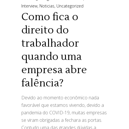
Interview
,
Noticias
,
Uncategorized
Como fica o
direito do
trabalhador
quando uma
empresa abre
falência?
Devido ao momento econômico nada
favorável que estamos vivendo, devido a
pandemia do COVID-19, muitas empresas
se viram obrigadas a fechara as portas.
Contudo uma das grandes dúvidas a