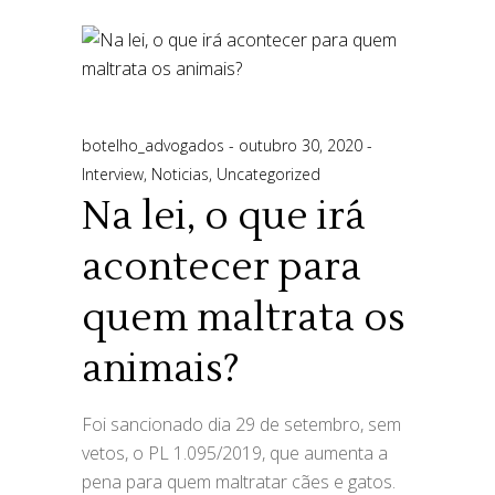
botelho_advogados
outubro 30, 2020
Interview
,
Noticias
,
Uncategorized
Na lei, o que irá
acontecer para
quem maltrata os
animais?
Foi sancionado dia 29 de setembro, sem
vetos, o PL 1.095/2019, que aumenta a
pena para quem maltratar cães e gatos.