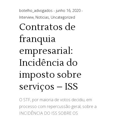
botelho_advogados
junho 16, 2020
Interview
,
Noticias
,
Uncategorized
Contratos de
franquia
empresarial:
Incidência do
imposto sobre
serviços – ISS
O STF, por maioria de votos decidiu, em
processo com repercussão geral, sobre a
INCIDÊNCIA DO ISS SOBRE OS